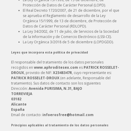
Protección de Datos de Carácter Personal (LOPD).
El Real Decreto 1720/2007, de 21 de diciembre, por el que
se aprueba el Reglamento de desarrollo de la Ley
Orgánica 15/1999, de 13 de diciembre, de Protección de
Datos de Carácter Personal (RDLOPD).
La Ley 34/2002, de 11 de julio, de Servicios de la Sociedad
de la Información y de Comercio Electrónico (LSSI-CE).
La Ley Orgánica 3/2018 de 5 de diciembre (LOPDGDD).
Leyes que incorpora esta política de privacidad
El responsable del tratamiento de los datos personales
recogidos en
www.aphroditesex.com
es
PATRICK ROSSELET-
DROUX
, provisto de NIF:
X2348347R
, cuyo representante es:
PATRICK ROSSELET-DROUX
(en adelante, Responsable del
tratamiento). Sus datos de contacto son los siguientes
Dirección:
Avenida PURISIMA, N.31, BAJO
TORREVIEJA
03182
Alicante
España
Email de contacto:
infoerosfree@hotmail.com
Principios aplicables al tratamiento de los datos personales