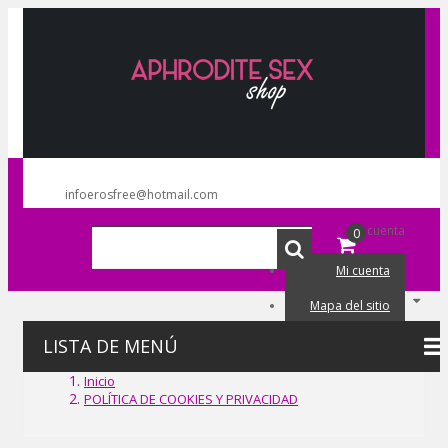
infoerosfree@hotmail.com
Mi cuenta
0
Mi cuenta
Mapa del sitio
Mi carrito
LISTA DE MENÚ
Iniciar sesión
Inicio
POLÍTICA DE COOKIES Y PRIVACIDAD
Lista de deseos (0)