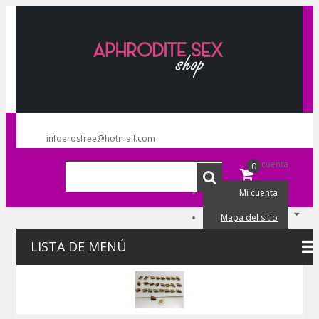
infoerosfree@hotmail.com
Mi cuenta
0
Mi cuenta
Mapa del sitio
Mi carrito
LISTA DE MENÚ
Iniciar sesión
Lista de deseos (0)