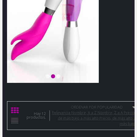
ORDENAR POR POPULARIDAD
Relevancia
Nombre, A a Z
Nombre, Z a A
Precio:
Hay 12
productos.
de más bajo a más alto
Precio, de más alto a
más bajo