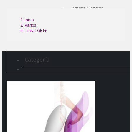
Ingresar / Registrar
Inicio
Varios
Línea LGBT+
Categoría