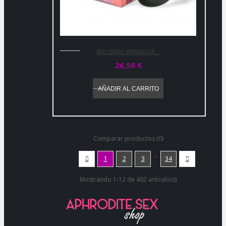
BAUSKEN VIBRADOR...
26,50 €
AÑADIR AL CARRITO
Comparar productos (0)
…

1
2
3
34

Mostrando 1-12 de 402 artículo(s)