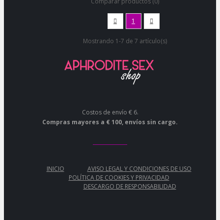
Comparar productos (0)

1

Mostrando 1-7 de 7 artículo(s)
Costos de envío € 6.
Compras mayores a € 100, envíos sin cargo.
INICIO
AVISO LEGAL Y CONDICIONES DE USO
POLÍTICA DE COOKIES Y PRIVACIDAD
DESCARGO DE RESPONSABILIDAD