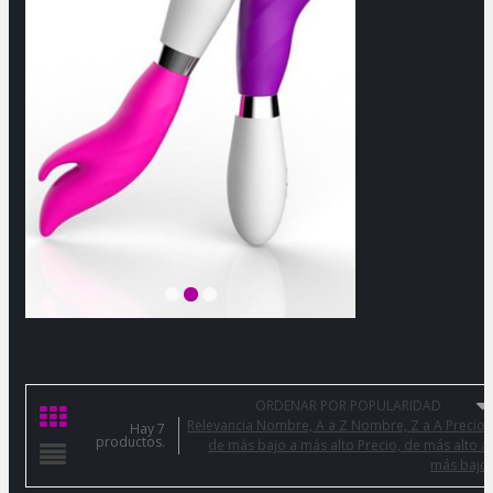
ORDENAR POR POPULARIDAD
Relevancia
Nombre, A a Z
Nombre, Z a A
Precio:
Hay 7
productos.
de más bajo a más alto
Precio, de más alto a
más bajo