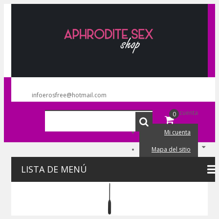
infoerosfree@hotmail.com
Mi cuenta
0
Mi cuenta
Mapa del sitio
Mi carrito
LISTA DE MENÚ
Iniciar sesión
Lista de deseos (0)