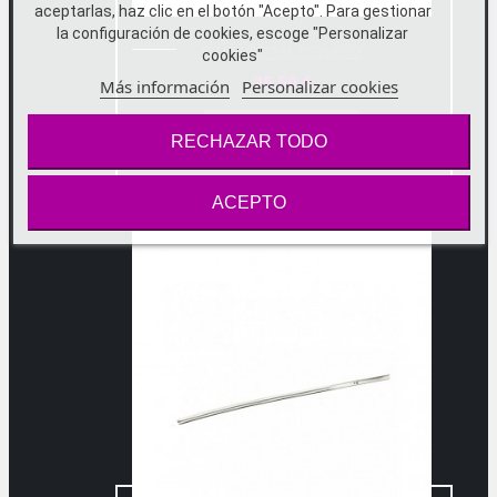
aceptarlas, haz clic en el botón "Acepto". Para gestionar
la configuración de cookies, escoge "Personalizar
PLUG URETRAL PEQUEÑO
cookies"
25,50 €
Más información
Personalizar cookies
AÑADIR AL CARRITO
RECHAZAR TODO
ACEPTO