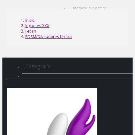
Ingresar / Registrar
Inicio
Juguetes XXX
Fetish
BDSM/Dilatadores Uretra
Categoría