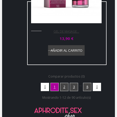
GEL DE MASAGE...
13,90 €
AÑADIR AL CARRITO
Comparar productos (0)
…

1
2
3
8

Mostrando 1-12 de 90 artículo(s)