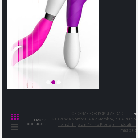
ORDENAR POR POPULARIDAD
Relevancia
Nombre, A a Z
Nombre, Z a A
Precio:
Hay 12
productos.
de más bajo a más alto
Precio, de más alto a
más bajo