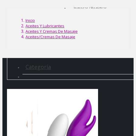
Ingresar / Registrar
Inicio
Aceites Y Lubricantes
Aceites Y Cremas De Masaje
Aceites/Cremas De Masaje
Categoría