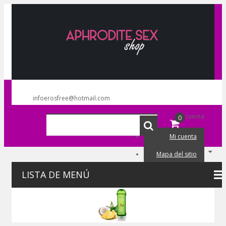
infoerosfree@hotmail.com
Mi cuenta
0
Mi cuenta
Mapa del sitio
Mi carrito
LISTA DE MENÚ
Iniciar sesión
Lista de deseos (0)