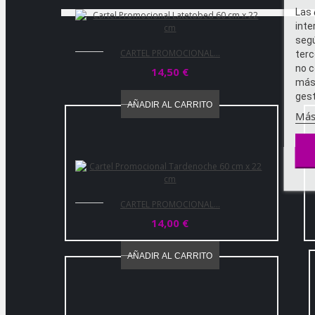
Las
inte
segú
CARTEL PROMOCIONAL...
terc
no c
14,50 €
más 
gest
AÑADIR AL CARRITO
Más
CARTEL PROMOCIONAL...
14,00 €
AÑADIR AL CARRITO