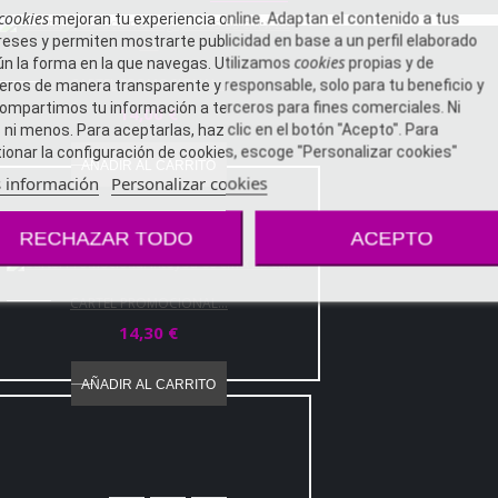
cookies
mejoran tu experiencia online. Adaptan el contenido a tus
reses y permiten mostrarte publicidad en base a un perfil elaborado
cookies
n la forma en la que navegas. Utilizamos
propias y de
CARTEL PROMOCIONAL...
eros de manera transparente y responsable, solo para tu beneficio y
ompartimos tu información a terceros para fines comerciales. Ni
14,00 €
ni menos. Para aceptarlas, haz clic en el botón "Acepto". Para
ionar la configuración de cookies, escoge "Personalizar cookies"
AÑADIR AL CARRITO
 información
Personalizar cookies
RECHAZAR TODO
ACEPTO
CARTEL PROMOCIONAL...
14,30 €
AÑADIR AL CARRITO