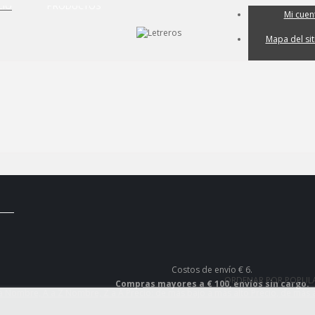
CIO
PRODUCTOS
Mi cuen
Mapa del sit
Mi carri
Iniciar sesi
Costos de envío € 6.
ORDENAR POR POPUL
Compras mayores a € 100, envíos sin cargo.
ia
Nombre, A a Z
Nombre, Z a A
Precio: de más bajo a más alto
Precio, de más 