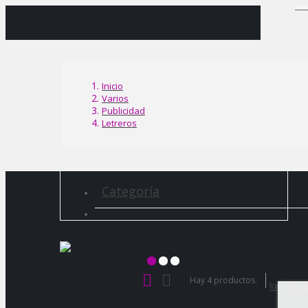
INI
Inicio
Varios
Publicidad
Letreros
Categoría
Hay 4 productos.
Relevanc