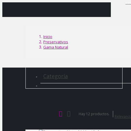
INI
Inicio
Preservativos
Gama Natural
Categoría
Hay 12 productos.
Relevanc