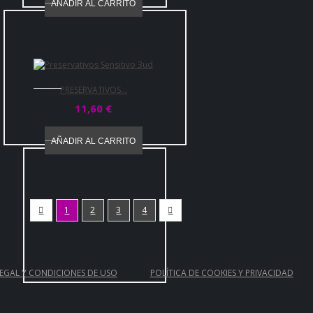
AÑADIR AL CARRITO
PRESERVATIVOS...
11,60 €
AÑADIR AL CARRITO

1
2
3
4

LEGAL Y CONDICIONES DE USO
POLÍTICA DE COOKIES Y PRIVACIDAD