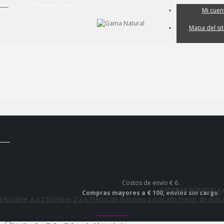
CIO
PRODUCTOS
Mi cuen
Mapa del sit
Mi carri
Iniciar sesi
Costos de envío € 6.
ORDENAR POR POPUL
Compras mayores a € 100, envíos sin cargo.
ia
Nombre, A a Z
Nombre, Z a A
Precio: de más bajo a más alto
Precio, de más 