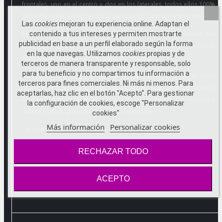
frontales, uno en el centro y dos en los laterales, todos ellos 100%
libres de nickel, perfectos para que puedas jugar sin restricciones.
cookies
Las
mejoran tu experiencia online. Adaptan el
Al mismo tiempo cuenta con cuatro hebillas para que Exodus sea
contenido a tus intereses y permiten mostrarte
publicidad en base a un perfil elaborado según la forma
totalmente ajustable para casi cualquier tamaño. Da ese toque
cookies
en la que navegas. Utilizamos
propias y de
erótico a tus noches con Exodus y Shining Line.
terceros de manera transparente y responsable, solo
para tu beneficio y no compartimos tu información a
Para lograr que los productos de la línea Shining alcancen su brillo
terceros para fines comerciales. Ni más ni menos. Para
máximo, te aconsejamos exponerlos a la luz solar antes de usarlos.
aceptarlas, haz clic en el botón "Acepto". Para gestionar
Así, podrás sumergirte en un mundo de sensaciones luminosas y
la configuración de cookies, escoge "Personalizar
deleite erótico. ¡Descubre la pasión iluminada!
cookies"
Más información
Personalizar cookies
Características:
Con materiales que brillan en la oscuridad
RECHAZAR TODO
Cuero vegano
Metales 100% libres de nickel
Con 3 aros frontales y 2 laterales
ACEPTO
Tacto suave