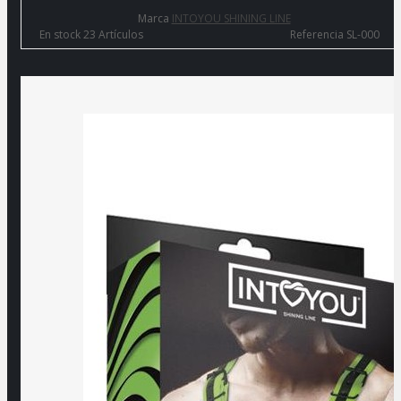
Marca
INTOYOU SHINING LINE
En stock
23 Artículos
Referencia
SL-000