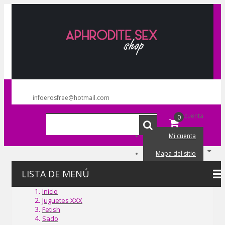
infoerosfree@hotmail.com
Mi cuenta
0
Mi cuenta
Mapa del sitio
Mi carrito
LISTA DE MENÚ
Iniciar sesión
Inicio
Juguetes XXX
Fetish
Lista de deseos (0)
Sado