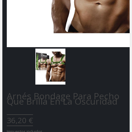
Arnés Bondage Para Pecho
Que Brilla En La Oscuridad
36,20 €
Impuestos incluidos