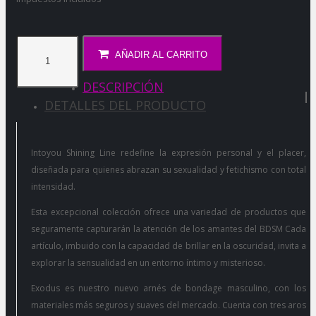
AÑADIR AL CARRITO
DESCRIPCIÓN
DETALLES DEL PRODUCTO
Intoyou Shining Line redefine la expresión personal y el placer,
diseñada para quienes abrazan su sexualidad y fetichismo con total
intensidad.
Esta excepcional colección ofrece una variedad de productos que
seguramente capturarán la atención de los amantes del BDSM Cada
artículo, imbuido con la capacidad de brillar en la oscuridad, invita a
explorar la sensualidad en un entorno íntimo y misterioso.
Exodus es nuestro nuevo arnés de bondage masculino, con los
materiales más seguros y suaves del mercado. Cuenta con tres aros